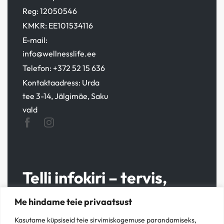
Reg: 12050546
KMKR: EE101534116
E-mail:
info@wellnesslife.ee
Telefon:
+372 52 15 636
Kontaktaadress: Urda
tee 3-14, Jälgimäe, Saku
vald
Telli infokiri – tervis,
nipid ja pakkumised otse
Me hindame teie privaatsust
postkasti!
Kasutame küpsiseid teie sirvimiskogemuse parandamiseks,