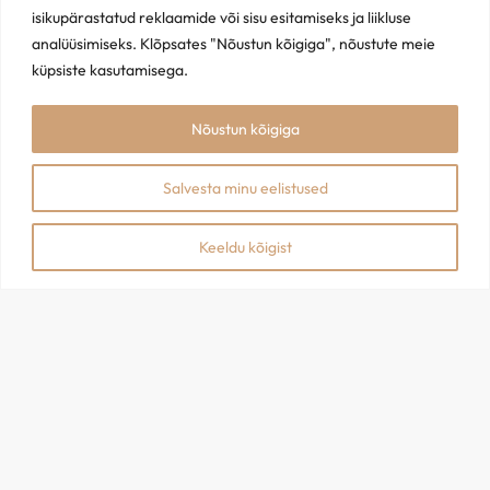
isikupärastatud reklaamide või sisu esitamiseks ja liikluse
analüüsimiseks. Klõpsates "Nõustun kõigiga", nõustute meie
Ära maga maha eripakkumisi – liitu kohe! Meie kirjad on
küpsiste kasutamisega.
harvad, aga väärtuslikud.
Nõustun kõigiga
Salvesta minu eelistused
Keeldu kõigist
Pood
Blogi
Kontakt
Müügitingimused
Privaatsuspoliitika