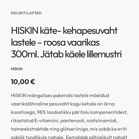
ESILEHT
›
LAPSED
HISKIN käte- kehapesuvaht
lastele – roosa vaarikas
300ml. Jätab käele lillemustri
HISKIN
10,00
€
HISKIN mängulises pakendis lastele mõeldud
vaarikalõhnaline pesuvaht kogu kehale on õrna
koostisega, 98% looduslikku päritolu komponentidest,
rikastatud E-vitamiini, pantenooli, niatsiinamiidi,
taimeekstraktide ning glütseriiniga, mis sobib ka eriti
sobilik tundlikule nahale. Eemaldab põhjalikult nahalt