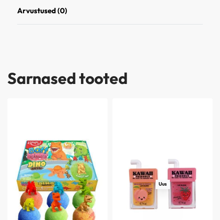
Arvustused (0)
Hinnanguga
0
/ 5
Sarnased tooted
Uus