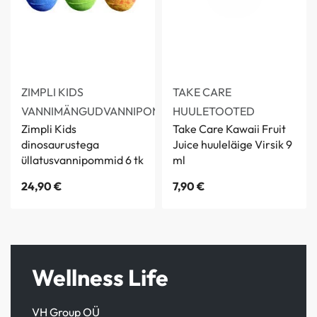
ZIMPLI KIDS
TAKE CARE
VANNIMÄNGUD
VANNIPOMMID
HUULETOOTED
Zimpli Kids
Take Care Kawaii Fruit
dinosaurustega
Juice huuleläige Virsik 9
üllatusvannipommid 6 tk
ml
24,90
€
7,90
€
Wellness Life
VH Group OÜ