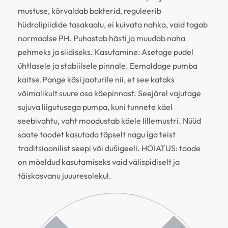
mustuse, kõrvaldab bakterid, reguleerib
hüdrolipiidide tasakaalu, ei kuivata nahka, vaid tagab
normaalse PH. Puhastab hästi ja muudab naha
pehmeks ja siidiseks. Kasutamine: Asetage pudel
ühtlasele ja stabiilsele pinnale. Eemaldage pumba
kaitse.Pange käsi jaoturile nii, et see kataks
võimalikult suure osa käepinnast. Seejärel vajutage
sujuva liigutusega pumpa, kuni tunnete käel
seebivahtu, vaht moodustab käele lillemustri. Nüüd
saate toodet kasutada täpselt nagu iga teist
traditsioonilist seepi või dušigeeli. HOIATUS: toode
on mõeldud kasutamiseks vaid välispidiselt ja
täiskasvanu juuuresolekul.